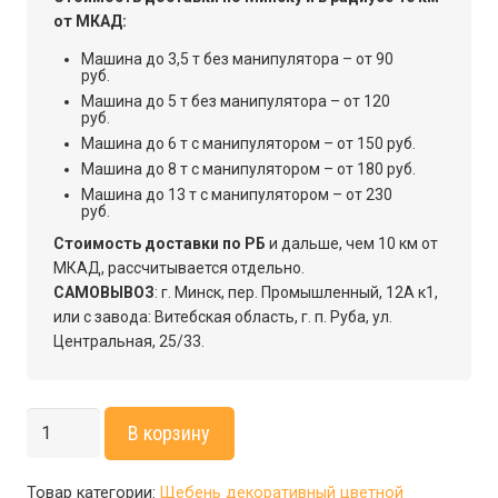
от МКАД:
Машина до 3,5 т без манипулятора – от 90
руб.
Машина до 5 т без манипулятора – от 120
руб.
Машина до 6 т с манипулятором – от 150 руб.
Машина до 8 т с манипулятором – от 180 руб.
Машина до 13 т с манипулятором – от 230
руб.
Стоимость доставки по РБ
и дальше, чем 10 км от
МКАД, рассчитывается отдельно.
САМОВЫВОЗ
: г. Минск, пер. Промышленный, 12А к1,
или с завода: Витебская область, г. п. Руба, ул.
Центральная, 25/33.
Количество
В корзину
товара
Щебень
Товар категории:
Щебень декоративный цветной